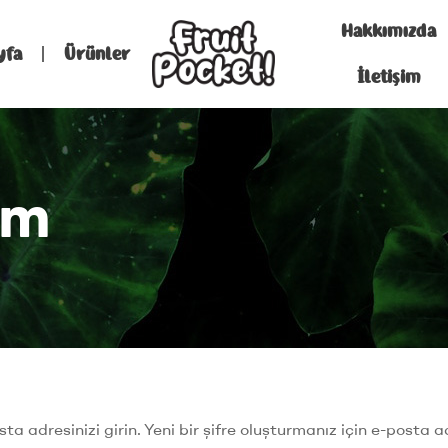
Hakkımızda
yfa
Ürünler
İletişim
um
ta adresinizi girin. Yeni bir şifre oluşturmanız için e-posta a