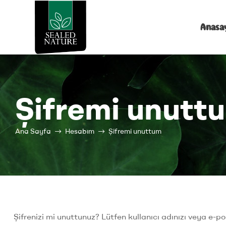
Anasa
Fruit
Pocket
Şifremi unutt
Ana Sayfa
Hesabım
Şifremi unuttum
Şifrenizi mi unuttunuz? Lütfen kullanıcı adınızı veya e-pos