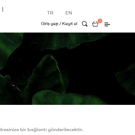
TR
EN
0
Giriş yap / Kayıt ol
dresinize bir bağlantı gönderilecektir.